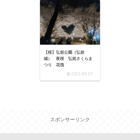
【桜】弘前公園（弘前
城） 夜桜 弘前さくらま
つり 花筏
2023.04.07
スポンサーリンク