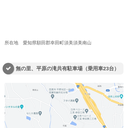
所在地 愛知県額田郡幸田町須美須美南山
無の里、平原の滝共有駐車場（乗用車23台）