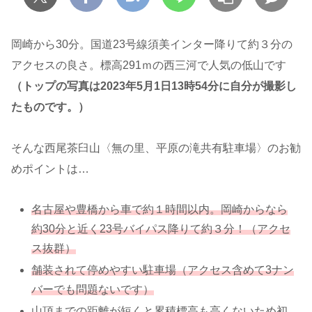
岡崎から30分。国道23号線須美インター降りて約３分の
アクセスの良さ。標高291ｍの西三河で人気の低山です
（トップの写真は2023年5月1日13時54分に自分が撮影し
たものです。）
そんな西尾茶臼山〈無の里、平原の滝共有駐車場〉のお勧
めポイントは…
名古屋
や
豊橋
から車で約１時間以内。岡崎からなら
約30分と近く23号バイパス降りて約３分！（アクセ
ス抜群）
舗装されて停めやすい駐車場（アクセス含めて3ナン
バーでも問題ないです）
山頂までの距離が短くと累積標高も高くないため初