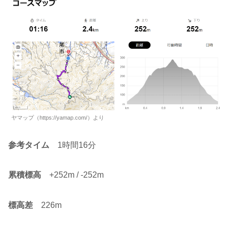
ヤマップ（https://yamap.com/）より
参考タイム
1時間16分
累積標高
+252m / -252m
標高差
226m