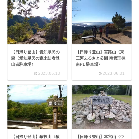
【日帰り登山】愛知県民の
【日帰り登山】宮路山〈東
森〈愛知県民の森来訪者登
三河ふるさと公園 南管理棟
山者駐車場〉
南P1 駐車場〉
2023.06.10
2023.06.01
【日帰り登山】猿投山〈猿
【日帰り登山】本宮山〈ウ