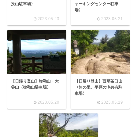
投山駐車場〉
ォーキングセンター駐車
場〉
2023.05.23
2023.05.21
【日帰り登山】弥勒山・大
【日帰り登山】西尾茶臼山
谷山〈弥勒山駐車場〉
〈無の里、平原の滝共有駐
車場〉
2023.05.20
2023.05.19