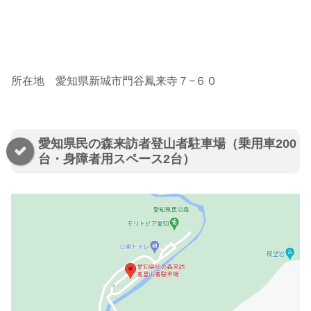
所在地 愛知県新城市門谷鳳来寺７−６０
愛知県民の森来訪者登山者駐車場（乗用車200
台・身障者用スペース2台）