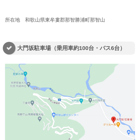
所在地 和歌山県東牟婁郡那智勝浦町那智山
大門坂駐車場（乗用車約100台・バス6台）